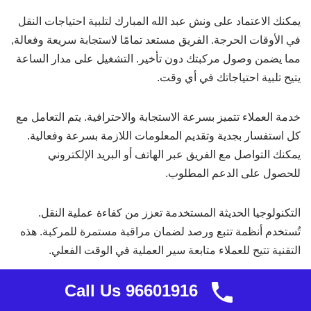
يمكنك الاعتماد على ونش عبد الله المبارك لتلبية احتياجات النقل
في الأوقات الحرجة. الفريق مستعد تمامًا لاستجابة سريعة وفعالة,
مما يضمن وصول مركبتك دون تأخير. التشغيل على مدار الساعة
يتيح تلبية احتياجاتك في أي وقت.
خدمة العملاء تتميز بسرعة الاستجابة والاحترافية. يتم التعامل مع
كل استفسار بجدية وتقديم المعلومات اللازمة بسرعة وفعالية.
يمكنك التواصل مع الفريق عبر الهاتف أو البريد الإلكتروني
للحصول على الدعم المطلوب.
التكنولوجيا الحديثة المستخدمة تعزز من كفاءة عملية النقل.
تُستخدم أنظمة تتبع ورصد لضمان مراقبة مستمرة للمركبة. هذه
التقنية تتيح للعملاء متابعة سير العملية في الوقت الفعلي.
Call Us 96601916
الشركة تضع راحة العملاء وسلامة المركبات في مقدمة أولوياتها.
كل تحدي يُعالج بحلول مبتكرة للحفاظ على مستوى عالي من