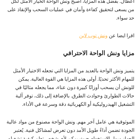
أعطال. بفضل هذه المزايا، أصبح ونش الواحة الخيار الأمثل لكل
من يسعى لتحقيق كفاءة وأمان في عمليات السحب والإنقاذ على
حد سواء.
اقرا ايضا عن
ونش توب لاين
مزايا ونش الواحة الاحترافي
يتميز ونش الواحة بالعديد من المزايا التي تجعله الاختيار الأمثل
للمهام الأكثر تحديًا. أولى هذه المزايا هي القوة العالية. يمكن
للونش أن يسحب أوزانًا كبيرة دون عناء، مما يجعله مثاليًا في
حالات الطوارئ وحوادث الطرق. بالإضافة إلى ذلك، توفر آلية
التشغيل الهيدروليكية أو الكهربائية دقة وسرعة في الأداء.
الموثوقية هي عامل آخر مهم. ونش الواحة مصنوع من مواد عالية
الجودة تضمن أداءً طويل الأمد دون تعرض لمشاكل فنية. يُعتبر
الجهاز سهل الاستخدام حيث يمكن لأي شخص تعلم كيفية تشغيله