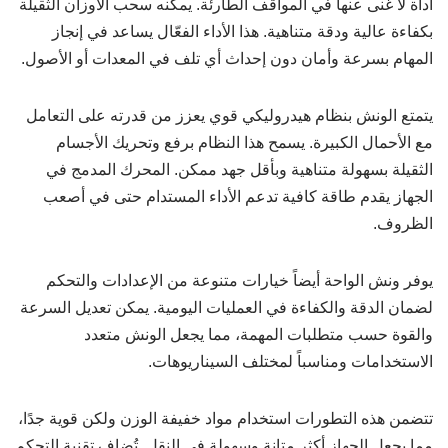
أداة لا غنى عنها في المواقف الطارئة. يمكنه سحب الأوزان الثقيلة
بكفاءة عالية ودقة متناهية. هذا الأداء الفعّال يساعد في إنجاز
المهام بسرعة وأمان دون إحداث أي تلف في المعدات أو الأصول.
يتمتع الونش بنظام هيدروليكي قوي يعزز من قدرته على التعامل
مع الأحمال الكبيرة. يسمح هذا النظام برفع وتحريك الأجسام
الثقيلة بسهولة متناهية وبأقل جهد ممكن. المحرك المدمج في
الجهاز يقدم طاقة كافية تدعم الأداء المستدام حتى في أصعب
الظروف.
يوفر ونش الواحة أيضاً خيارات متنوعة من الإعدادات والتحكم
لضمان الدقة والكفاءة في العمليات اليومية. يمكن تعديل السرعة
والقوة حسب متطلبات المهمة، مما يجعل الونش متعدد
الاستخدامات ومناسباً لمختلف السيناريوهات.
تتضمن هذه التطورات استخدام مواد خفيفة الوزن ولكن قوية جدًا،
مما يجعل الجهاز أكثر متانة وسهولة في النقل. تُضاف تقنية التحكم