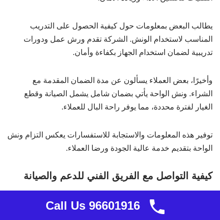
يطالب البعض بمعلومات حول كيفية الحصول على التدريب
المناسب لاستخدام الونش. الشركة تقدم ورش عمل ودورات
تدريبية لضمان استخدام الجهاز بكفاءة وأمان.
وأخيرًا، بعض العملاء يسألون عن مدة الضمان المقدمة مع
الشراء. ونش الواحة يأتي بضمان شامل يشمل الصيانة وقطع
الغيار لفترة محددة، مما يوفر راحة البال للعملاء.
توفير هذه المعلومات والاستجابة للاستفسارات يعكس التزام ونش
الواحة بتقديم خدمة عالية الجودة ورضا العملاء.
كيفية التواصل مع الفريق الفني للدعم والصيانة
Call Us 96601916
للتواصل مع الفريق الفني للدعم والصيانة في ونش الواحة، يمكن
للعملاء استخدام عدة طرق ميسّرة. يتميز الفريق الفني بسرعة