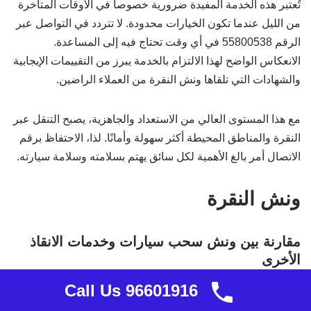
تُعتبر هذه الخدمة المفيدة ضرورية خصوصاً في الأوقات المتأخرة
من الليل عندما تكون الخيارات محدودة. لا تتردد في التواصل عبر
الرقم 55800538 في أي وقت تحتاج فيه إلى المساعدة.
الانعكاس الواضح لهذا الالتزام بالخدمة يبرز من التقييمات الإيجابية
والشهادات التي تلقاها ونش النقرة من العملاء الراضين.
مع هذا المستوى العالي من الاستعداد والجاهزية، يصبح التنقل عبر
النقرة والمناطق المحيطة أكثر سهولة وأمانًا. لذا، الاحتفاظ برقم
الاتصال أمر بالغ الأهمية لكل سائق يهتم بسلامته وسلامة سيارته.
ونش النقرة
مقارنة بين ونش سحب سيارات وخدمات الانقاذ
الأخرى
Call Us 96601916
يتميز ونش النقرة بتقديم خدمات إنقاذ السيارات طوال اليوم، مما