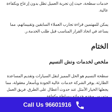
خدمات سطحة، حيث إن تجربة العميل تظل بدون إزعاج وبكفاءة
عالية.
يمكن للمهتمين قراءة تجارب العملاء السابقين وتقييماتهم، مما
يساعد في اتخاذ القرار المناسب قبل طلب الخدمة.ر.
الختام
ملخص لخدمات ونش النسيم
سطحة النسيم هو الحل المميز لنقل السيارات وتقديم المساعدة
الطارئة. يوفر الشركة خدمات عالية الجودة وبأسعار معقولة، مما
يجعلها الخيار الأمثل عند حدوث أعطال على الطرق. فريق العمل
متمرس ويقدم خدماته ببساطة وكفاءة.
Call Us 96601916
مع استجابة سريعة على مدار الساعة، يضمن سطحة النسيم أن