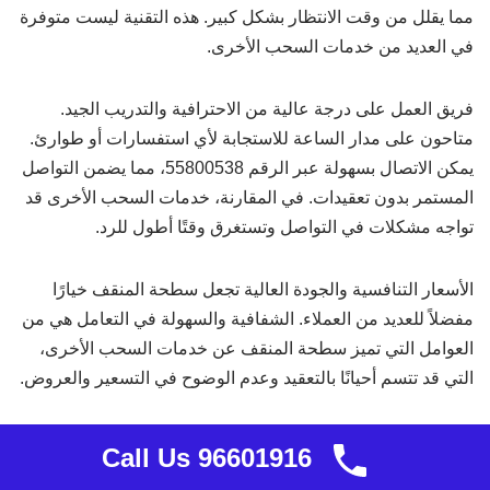
مما يقلل من وقت الانتظار بشكل كبير. هذه التقنية ليست متوفرة
في العديد من خدمات السحب الأخرى.
فريق العمل على درجة عالية من الاحترافية والتدريب الجيد.
متاحون على مدار الساعة للاستجابة لأي استفسارات أو طوارئ.
يمكن الاتصال بسهولة عبر الرقم 55800538، مما يضمن التواصل
المستمر بدون تعقيدات. في المقارنة، خدمات السحب الأخرى قد
تواجه مشكلات في التواصل وتستغرق وقتًا أطول للرد.
الأسعار التنافسية والجودة العالية تجعل سطحة المنقف خيارًا
مفضلاً للعديد من العملاء. الشفافية والسهولة في التعامل هي من
العوامل التي تميز سطحة المنقف عن خدمات السحب الأخرى،
التي قد تتسم أحيانًا بالتعقيد وعدم الوضوح في التسعير والعروض.
بالمجمل، سطحة المنقف يجمع بين السرعة والكفاءة والسعر
Call Us 96601916
المناسب، مما يجعله الخيار الأمثل للعملاء الذين يبحثون عن خدمة