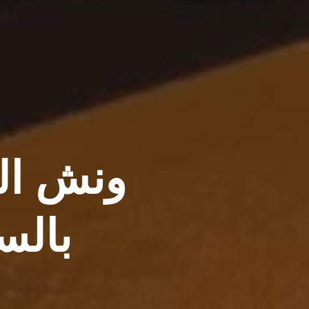
ونش ال
بالسر