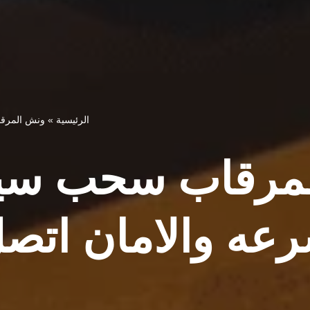
الرئيسية
»
ونش المرقاب 
مرقاب سحب سيا
عه والامان اتصل 800538