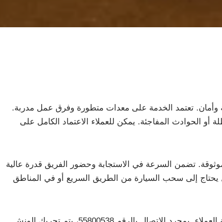
أمان. تعتمد الخدمة على معدات متطورة وفرق عمل مدربة.
طلة أو الحوادث المفاجئة. يمكن للعملاء الاعتماد الكامل على
وثوقة. تضمن السرعة في الاستجابة وحضور الفريق قدرة عالية
ل يحتاج إلى سحب السيارة من الطريق السريع أو في المناطق
أحد أبرز مزايا ونش المرقاب هي التركيز على راحة العملاء. بمجرد الاتصال بالرقم 55800538، يتم تحريك الونش