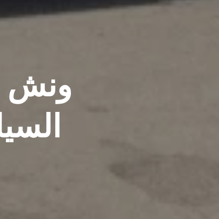
ونش ا
السيا