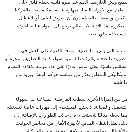
يتمتع ونش العارضية الصناعية بقوة فائقة تجعله قادرًا على
التعامل مع الأوزان الثقيلة بمهارة عالية. يمكنه سحب المركبات
الكبيرة والمعدات الثقيلة دون أن يتعرض للتلف أو الأعطال
المتكررة. هذا الأداء الاستثنائي يرجع إلى المواد عالية الجودة
المستخدمة في تصنيعه.
المتانة التي يتميز بها تصنيعه تمنحه القدرة على العمل في
الظروف الصعبة والبيئات القاسية. سواء كانت التضاريس وعرة أو
الطقس قاسيًا، يظل الونش قادرًا على أداء مهامه بكفاءة. النظام
الميكانيكي المتطور يعزّز من سلاسة حركة الونش ويزيد من
فاعليته.
من بين المزايا الأخرى سطحة العارضية الصناعية هي سهولة
التشغيل والصيانة. لا يحتاج المستخدم إلى مهارات خاصة لتشغيله،
مما يجعله مثاليًا للاستخدام في حالات الطوارئ. بالإضافة إلى
ذلك، يقلل النظام المدمج لأجهزة الأمان من مخاطر الحوادث
والأعطال، مما يعزز من سلامة المستخدمين والمركبات.