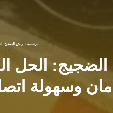
الرئيسية
»
ونش الضجيج: الحل
الضجيج: الحل ا
ن وسهولة اتصل 800538