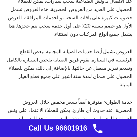
عند الاتصال بـ ونش الضباعية سحب سيارات، يمكن للعملاء
الحصول على العديد من العروض الحصرية. هذه العروض تشمل
خصومات كبيرة على باقات السحب والخدمات المرافقة. العرض
الأول هو خصم بنسبة 20٪ على أول خدمة سحب يتم حجزها. هذا
يشمل جميع أنواع المركبات دون استثناء.
العروض تشمل أيضا خدمات الصيانة المجانية لبعض القطع
الرئيسية في السيارة. يقوم فريق الصيانة بفحص السيارة بالكامل
وتقديم تقرير مفصل عن حالتها. بالإضافة إلى ذلك، يمكن للعملاء
الحصول على ضمان لمدة ستة أشهر على جميع قطع الغيار
المثبتة.
خدمة الطوارئ متوفرة أيضاً بسعر مخفض خلال العروض
الحصرية. عند حدوث أي طارئ، يمكن للعملاء الاعتماد على ونش
الضباعية للوصول بسرعة ودقة عالية. يتم متابعة المسارات
Call Us 96601916
بانتظام لضمان الوصول في أسرع وقت ممكن.