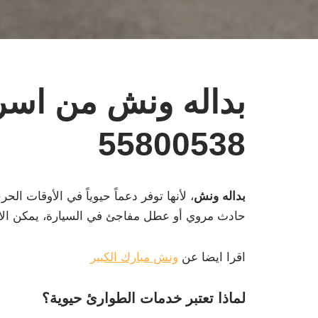
بداله ونش من اسر
55800538
بداله ونش
، لأنها توفر دعماً حيوياً في الأوقات ال
حادث مروي أو عطل مفاجئ في السيارة، يمكن الا
اقرا ايضا عن
ونش مبارك الكبير
لماذا تعتبر خدمات الطوارئ حيوية؟